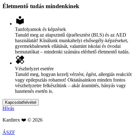
Életmentő tudás mindenkinek
local_library
Tanfolyamok és képzések
Tanuld meg az alapszintű újraélesztést (BLS) és az AED
használatát! Kínálunk munkahelyi elsősegély-képzéseket,
gyermekbalesetek ellátását, valamint iskolai és óvodai
bemutatókat – mindenki számára elérhető életmentő tudás.
healing
Vészhelyzet esetére
Tanuld meg, hogyan kezelj vérzést, égést, allergiás reakciót
vagy epilepsziás rohamot! Oktatásainkon minden fontos
vészhelyzetre felkészítünk – akár áramütés, hányás vagy
hasmenés esetén is.
Kapcsolatfelvétel
Hívás
Kardirex ❤️ © 2026
ÁSZF