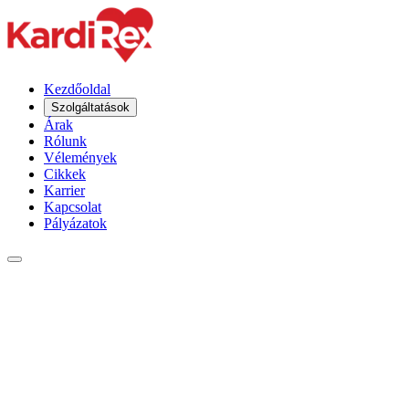
Kezdőoldal
Szolgáltatások
Árak
Rólunk
Vélemények
Cikkek
Karrier
Kapcsolat
Pályázatok