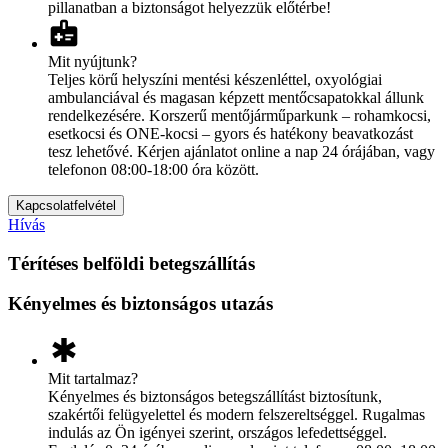
pillanatban a biztonságot helyezzük előtérbe!
medical_information
Mit nyújtunk?
Teljes körű helyszíni mentési készenléttel, oxyológiai
ambulanciával és magasan képzett mentőcsapatokkal állunk
rendelkezésére. Korszerű mentőjárműparkunk – rohamkocsi,
esetkocsi és ONE-kocsi – gyors és hatékony beavatkozást
tesz lehetővé. Kérjen ajánlatot online a nap 24 órájában, vagy
telefonon 08:00-18:00 óra között.
Kapcsolatfelvétel
Hívás
Térítéses belföldi betegszállítás
Kényelmes és biztonságos utazás
emergency
Mit tartalmaz?
Kényelmes és biztonságos betegszállítást biztosítunk,
szakértői felügyelettel és modern felszereltséggel. Rugalmas
indulás az Ön igényei szerint, országos lefedettséggel.