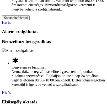
Foglalás 0–24 órában online, valamint telefonon 08:00–18:00
óra között lehetséges. Biztosítótársaságokon keresztül is
igénybe vehető a szolgáltatásunk.
Kapcsolatfelvétel
Hívás
Alarm szolgáltatás
Nemzetközi betegszállítás
emergency
Kényelem és biztonság
Nemzetközi betegszállítás előre egyeztetett időpontban,
rugalmas szervezéssel. Foglaljon online a nap 24 órájában,
vagy telefonon 08:00–18:00 óra között. Biztosítótársaságokon
keresztül is igénybe vehető a szolgáltatásunk.
Hívás
Elsősegély oktatás