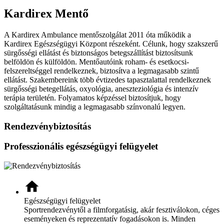
Kardirex Mentő
A Kardirex Ambulance mentőszolgálat 2011 óta működik a
Kardirex Egészségügyi Központ részeként. Célunk, hogy szakszerű
sürgősségi ellátást és biztonságos betegszállítást biztosítsunk
belföldön és külföldön. Mentőautóink roham- és esetkocsi-
felszereltséggel rendelkeznek, biztosítva a legmagasabb szintű
ellátást. Szakembereink több évtizedes tapasztalattal rendelkeznek
sürgősségi betegellátás, oxyológia, aneszteziológia és intenzív
terápia területén. Folyamatos képzéssel biztosítjuk, hogy
szolgáltatásunk mindig a legmagasabb színvonalú legyen.
Rendezvénybiztosítás
Professzionális egészségügyi felügyelet
home_health
Egészségügyi felügyelet
Sportrendezvénytől a filmforgatásig, akár fesztiválokon, céges
eseményeken és reprezentatív fogadásokon is. Minden