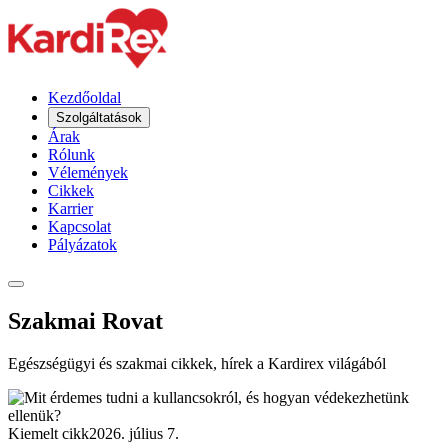
Kezdőoldal
Szolgáltatások
Árak
Rólunk
Vélemények
Cikkek
Karrier
Kapcsolat
Pályázatok
Szakmai Rovat
Egészségügyi és szakmai cikkek, hírek a Kardirex világából
Kiemelt cikk
2026. július 7.