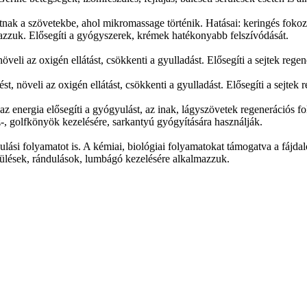
tnak a szövetekbe, ahol mikromassage történik. Hatásai: keringés foko
azzuk. Elősegíti a gyógyszerek, krémek hatékonyabb felszívódását.
veli az oxigén ellátást, csökkenti a gyulladást. Elősegíti a sejtek regen
, növeli az oxigén ellátást, csökkenti a gyulladást. Elősegíti a sejtek 
az energia elősegíti a gyógyulást, az inak, lágyszövetek regenerációs f
z-, golfkönyök kezelésére, sarkantyú gyógyítására használják.
ulási folyamatot is. A kémiai, biológiai folyamatokat támogatva a fájdalo
sérülések, rándulások, lumbágó kezelésére alkalmazzuk.