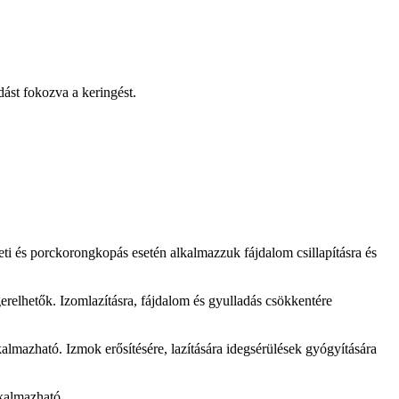
ást fokozva a keringést.
ületi és porckorongkopás esetén alkalmazzuk fájdalom csillapításra és
erelhetők. Izomlazításra, fájdalom és gyulladás csökkentére
lmazható. Izmok erősítésére, lazítására idegsérülések gyógyítására
lkalmazható.