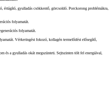
zó, értágító, gyulladás csökkentő, görcsoldó. Porckorong problémákra,
erációs folyamatát.
regenerációs folyamatát.
olyamatát. Vérkeringést fokozó, kollagén termelődést elősegítő,
m és a gyulladás okát megszünteti. Sejtszinten tölt fel energiával,