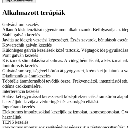
Kapcsolatfelvétel
Alkalmazott terápiák
Galvánáram kezelés
Állandó kisintenzitású egyenáramot alkalmazunk. Befolyásolja az ideg
Stabil galván kezelés
Javítja az idegek vezetési képességét. Érzés zavarok, bénulások esetén 
Kowarschik galván kezelés
Különleges galván kezelések közé tartozik. Végtagok ideg-gyulladása 
Pont galván kezelés
Kis izmok stimulálására alkalmas. Arcideg bénulásnál, a kéz izmaina
Iontoforézis kezelés
Galvánáram segítségével bőrön át gyógyszert, krémeket juttatunk a s
Diadimanikus áramkezelés
Többféle áramformából tevődik össze. Frekvenciától, intenzitástól stb.
ödéma csökkentésére.
Interferencia kezelés
Hatása két egymással keresztezett középfrekvenciás áramkörön alapul. 
használjuk. Javítja a vérkeringést és az oxigén ellátást.
Ingeráram kezelés
Elektromos impulzusokkal kezeljük az izmokat, izomcsoportokat. Gyeng
használjuk.
TENS kezelés
Elektromos impulzusok segítségével végezzük a fájdalomcsillapítást. Ge