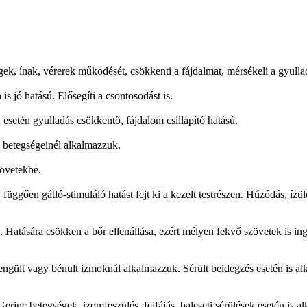
ek, ínak, vérerek működését, csökkenti a fájdalmat, mérsékeli a gyullad
is jó hatású. Elősegíti a csontosodást is.
esetén gyulladás csökkentő, fájdalom csillapító hatású.
k betegségeinél alkalmazzuk.
zövetekbe.
 függően gátló-stimuláló hatást fejt ki a kezelt testrészen. Húzódás, íz
Hatására csökken a bőr ellenállása, ezért mélyen fekvő szövetek is ing
ült vagy bénult izmoknál alkalmazzuk. Sérült beidegzés esetén is alka
rinc betegségek, izomfeszülés, fejfájás, baleseti sérülések esetén is a