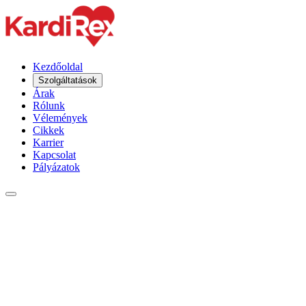
Kezdőoldal
Szolgáltatások
Árak
Rólunk
Vélemények
Cikkek
Karrier
Kapcsolat
Pályázatok