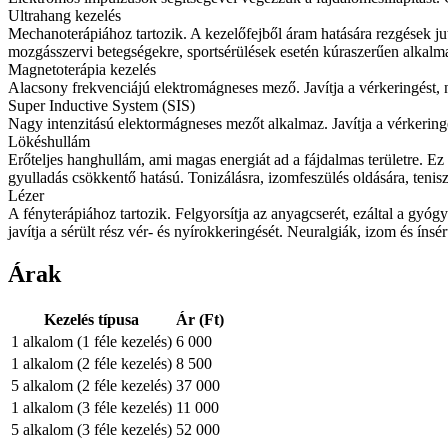
Ultrahang kezelés
Mechanoterápiához tartozik. A kezelőfejből áram hatására rezgések ju
mozgásszervi betegségekre, sportsérülések esetén kúraszerűen alkalm
Magnetoterápia kezelés
Alacsony frekvenciájú elektromágneses mező. Javítja a vérkeringést, nö
Super Inductive System (SIS)
Nagy intenzitású elektormágneses mezőt alkalmaz. Javítja a vérkeringést
Lökéshullám
Erőteljes hanghullám, ami magas energiát ad a fájdalmas területre. Ez 
gyulladás csökkentő hatású. Tonizálásra, izomfeszülés oldására, tenis
Lézer
A fényterápiához tartozik. Felgyorsítja az anyagcserét, ezáltal a gyógy
javítja a sérült rész vér- és nyírokkeringését. Neuralgiák, izom és ín
Árak
Kezelés típusa
Ár (Ft)
1 alkalom (1 féle kezelés)
6 000
1 alkalom (2 féle kezelés)
8 500
5 alkalom (2 féle kezelés)
37 000
1 alkalom (3 féle kezelés)
11 000
5 alkalom (3 féle kezelés)
52 000