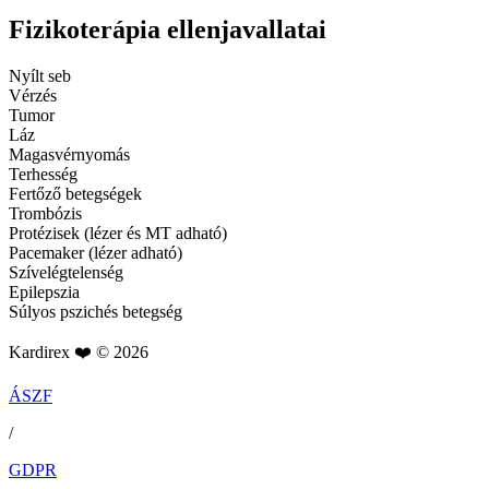
Fizikoterápia ellenjavallatai
Nyílt seb
Vérzés
Tumor
Láz
Magasvérnyomás
Terhesség
Fertőző betegségek
Trombózis
Protézisek (lézer és MT adható)
Pacemaker (lézer adható)
Szívelégtelenség
Epilepszia
Súlyos pszichés betegség
Kardirex ❤️ © 2026
ÁSZF
/
GDPR