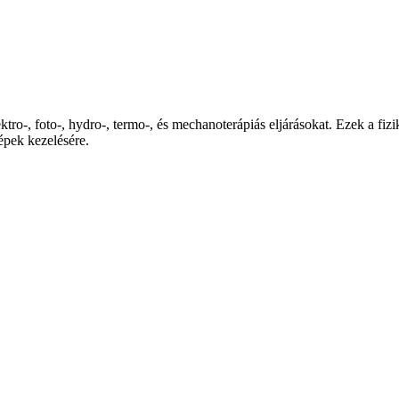
lektro-, foto-, hydro-, termo-, és mechanoterápiás eljárásokat. Ezek a f
épek kezelésére.