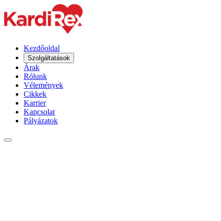
Kezdőoldal
Szolgáltatások
Árak
Rólunk
Vélemények
Cikkek
Karrier
Kapcsolat
Pályázatok