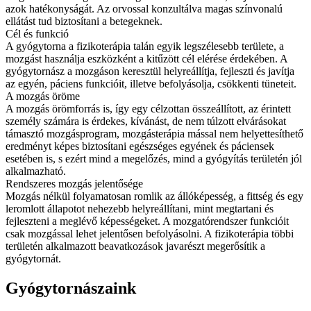
azok hatékonyságát. Az orvossal konzultálva magas színvonalú
ellátást tud biztosítani a betegeknek.
Cél és funkció
A gyógytorna a fizikoterápia talán egyik legszélesebb területe, a
mozgást használja eszközként a kitűzött cél elérése érdekében. A
gyógytornász a mozgáson keresztül helyreállítja, fejleszti és javítja
az egyén, páciens funkcióit, illetve befolyásolja, csökkenti tüneteit.
A mozgás öröme
A mozgás örömforrás is, így egy célzottan összeállított, az érintett
személy számára is érdekes, kívánást, de nem túlzott elvárásokat
támasztó mozgásprogram, mozgásterápia mással nem helyettesíthető
eredményt képes biztosítani egészséges egyének és páciensek
esetében is, s ezért mind a megelőzés, mind a gyógyítás területén jól
alkalmazható.
Rendszeres mozgás jelentősége
Mozgás nélkül folyamatosan romlik az állóképesség, a fittség és egy
leromlott állapotot nehezebb helyreállítani, mint megtartani és
fejleszteni a meglévő képességeket. A mozgatórendszer funkcióit
csak mozgással lehet jelentősen befolyásolni. A fizikoterápia többi
területén alkalmazott beavatkozások javarészt megerősítik a
gyógytornát.
Gyógytornászaink