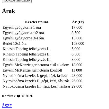
CORE-stabilizáció
Árak
Kezelés típusa
Ár (Ft)
Egyéni gyógytorna 1 óra
17 000
Egyéni gyógytorna 1/2 óra
8 500
Egyéni gyógytorna 3/4 óra
13 000
Bérlet 10x1 óra
153 000
Kinesio Tapeing felhelyezés I.
5 000
Kinesio Tapeing felhelyezés II.
6 500
Kinesio Tapeing felhelyezés III.
8 000
Egyéni McKenzie gerinctorna első alkalom
18 000
Egyéni McKenzie gerinctorna kontroll
11 000
Nyiroködéma kezelés I. gépi, kézi, fáslizás
23 000
Nyiroködéma kezelés II. gépi, kézi, fáslizás
26 000
Nyiroködéma kezelés III. gépi, kézi, fáslizás
29 000
Kardirex ❤️ © 2026
ÁSZF