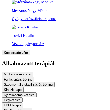
Mészáros-Nagy Mónika
Gyógytornász-fizioterapeuta
Tóvizi Katalin
Vezető gyógytornász
Kapcsolatfelvétel
Alkalmazott terápiák
McKenzie módszer
Funkcionális tréning
Szegmentális stabilizációs tréning
Kinezio tape
Nyiroködéma kezelés
Hegkezelés
FDM terápia