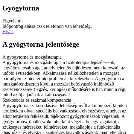
Gyógytorna
Figyelem!
Időpontfoglalásra csak telefonon van lehetőség.
Hívás
A gyógytorna jelentősége
A gyógytorna és mozgásterápia
A gyógytorna és mozgásterápia a fizikoterápia legszélesebb,
legváltozatosabb ága, amely jelentős fejlődésen ment keresztül az
utóbbi évtizedekben. Alkalmazása nélkülözhetetlen a mozgást
bármilyen szinten érintő problémák kezelésében. A gyógytorna a
mozgatórendszeren kívül a mozgást befolyásoló különböző
szervrendszerek (légzés, keringés) működésére is hat, mind a régi,
mind az új eljárások alkalmazásával.
Szakosodás és szakmai kompetencia
A gyógytorna szakosodásával lehetőség nyílt a különböző klinikai
területeken olyan speciális beavatkozások elvégzésére, amelyet az
adott területen felkészült, tájékozott gyógytornászok végeznek. A
gyógytornász önálló szakemberként végzi a betegvizsgálatot, a
szükséges méréseket, felméréseket, megállapítja a funkcionális
diagnózist és elvégzi a szükséges beavatkozásokat, majd ellenőrzi