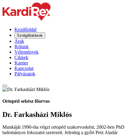
Kezdőoldal
Szolgáltatások
Árak
Rólunk
Vélemények
Cikkek
Karrier
Kapcsolat
Pályázatok
Ortopéd sebész főorvos
Dr. Farkasházi Miklós
Munkáját 1990-óta végzi ortopéd szakorvosként, 2002-ben PhD
tudományos fokozatot szerezett. Jelenleg a győri Petz Aladár