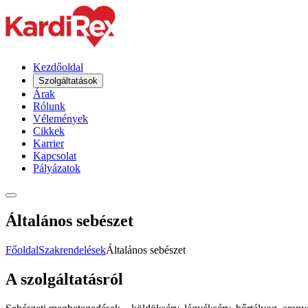
Kezdőoldal
Szolgáltatások
Árak
Rólunk
Vélemények
Cikkek
Karrier
Kapcsolat
Pályázatok
Általános sebészet
Főoldal
Szakrendelések
Általános sebészet
A szolgáltatásról