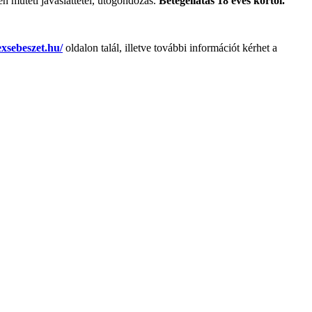
n műtéti javaslattétel, utógondozás.
Betegellátás 18 éves kortól.
exsebeszet.hu/
oldalon talál, illetve további információt kérhet a