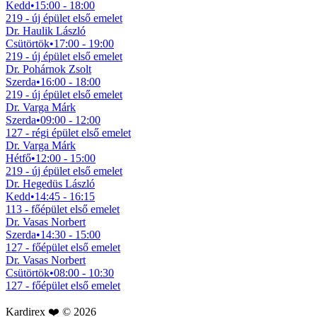
Kedd
•
15:00 - 18:00
219 - új épület első emelet
Dr. Haulik László
Csütörtök
•
17:00 - 19:00
219 - új épület első emelet
Dr. Pohárnok Zsolt
Szerda
•
16:00 - 18:00
219 - új épület első emelet
Dr. Varga Márk
Szerda
•
09:00 - 12:00
127 - régi épület első emelet
Dr. Varga Márk
Hétfő
•
12:00 - 15:00
219 - új épület első emelet
Dr. Hegedüs László
Kedd
•
14:45 - 16:15
113 - főépület első emelet
Dr. Vasas Norbert
Szerda
•
14:30 - 15:00
127 - főépület első emelet
Dr. Vasas Norbert
Csütörtök
•
08:00 - 10:30
127 - főépület első emelet
Kardirex ❤️ © 2026