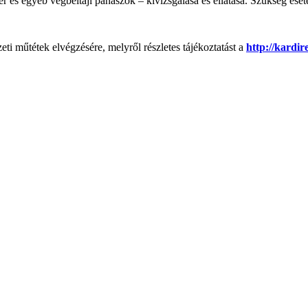
 és egyéb végbéltáji panaszok – kivizsgálása és ellátása. Szükség eseté
i műtétek elvégzésére, melyről részletes tájékoztatást a
http://kardir