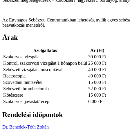
Sebészeti megbetegedések – köldöksérv, lágyéksérv, bőrtályog, aranyér
Az Egynapos Sebészeti Centrumunkban lehetőség nyílik egyes sebészet
beavatkozás menetéről.
Árak
Szolgáltatás
Ár (Ft)
Szakorvosi vizsgálat
30 000 Ft
Kontroll szakorvosi vizsgálat 1 hónapon belül
25 000 Ft
Sebészeti vizsgálat anoscopiával
40 000 Ft
Rectoscopia
49 000 Ft
Szövettani mintavétel
15 000 Ft
Sebészeti thrombectomia
52 000 Ft
Kötéscsere
15 000 Ft
Szakorvosi javaslat/recept
6 000 Ft
Rendelési időpontok
Dr. Benedek-Tóth Zoltán