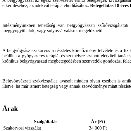
A belgyógyászat az egész szervezetet érintő betegségek kivizsgálásáva
elkerüléséhez, az adekvát terápia elindításához.
Betegellátás 18 éves 
Intézményünkben lehetőség van belgyógyászati szűrővizsgálatok 
meggyógyíthatók, vagy súlyossá válásuk megelőzhető.
A belgyógyász szakorvos a részletes kórelőzmény felvétele és a fizi
beállítja a gyógyszeres terápiát és személyre szabott életviteli taná
krónikus belgyógyászati megbetegedésben szenvedők gondozási feladat
Belgyógyászati szakvizsgálat javasolt minden olyan esetben is amik
illetve, ha már ismert betegség vagy annak szövődménye miatt részlete
Árak
Szolgáltatás
Ár (Ft)
Szakorvosi vizsgálat
34 000 Ft