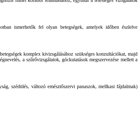
gnózis minél korábbi felállításához, egyúttal a felesleges vizsgálatok
potban ismerhetők fel olyan betegségek, amelyek időben észlelve
 a betegségek komplex kivizsgálásához szükséges konzultációkat, majd
szségnevelés, a szűrővizsgálatok, góckutatások megszervezése mellett a
yság, szédülés, változó emésztőszervi panaszok, mellkasi fájdalmak)