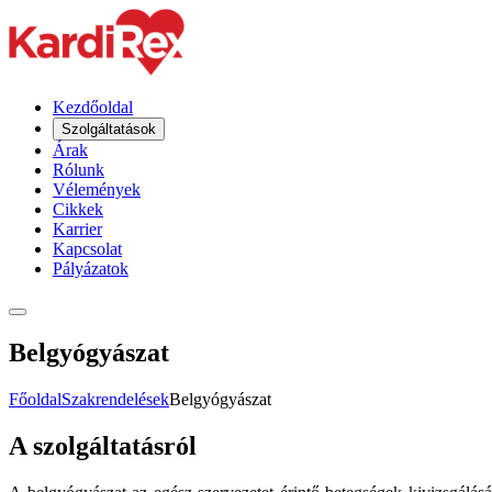
Kezdőoldal
Szolgáltatások
Árak
Rólunk
Vélemények
Cikkek
Karrier
Kapcsolat
Pályázatok
Belgyógyászat
Főoldal
Szakrendelések
Belgyógyászat
A szolgáltatásról