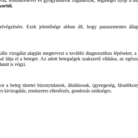
l, felismerésével és gyógyításával foglalkozik, segítséget nyújt a dia
kortól.
elvégzésére. Ezek jelentősége abban áll, hogy panaszmentes álla
kális vizsgálat alapján megtervezi a további diagnosztikus lépéseket,
ccsal látja el a beteget. Az adott betegségek szakszerű ellátása, az egé
ait is végzi.
or a beteg tünetei bizonytalanok, általánosak, (gyengeség, fáradékon
s kivizsgálás, rendszeres ellenőrzés, gondozás szükséges.