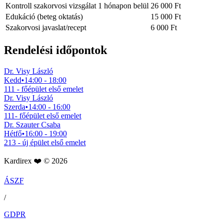
Kontroll szakorvosi vizsgálat 1 hónapon belül
26 000 Ft
Edukáció (beteg oktatás)
15 000 Ft
Szakorvosi javaslat/recept
6 000 Ft
Rendelési időpontok
Dr. Visy László
Kedd
•
14:00 - 18:00
111 - főépület első emelet
Dr. Visy László
Szerda
•
14:00 - 16:00
111- főépület első emelet
Dr. Szauter Csaba
Hétfő
•
16:00 - 19:00
213 - új épület első emelet
Kardirex ❤️ © 2026
ÁSZF
/
GDPR