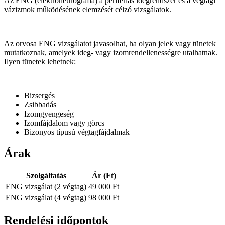
Az ENG (elektroneurográfia) a perifériás idegrendszer és a végtagi
vázizmok működésének elemzését célzó vizsgálatok.
Az orvosa ENG vizsgálatot javasolhat, ha olyan jelek vagy tünetek
mutatkoznak, amelyek ideg- vagy izomrendellenességre utalhatnak.
Ilyen tünetek lehetnek:
Bizsergés
Zsibbadás
Izomgyengeség
Izomfájdalom vagy görcs
Bizonyos típusú végtagfájdalmak
Árak
Szolgáltatás
Ár (Ft)
ENG vizsgálat (2 végtag)
49 000 Ft
ENG vizsgálat (4 végtag)
98 000 Ft
Rendelési időpontok