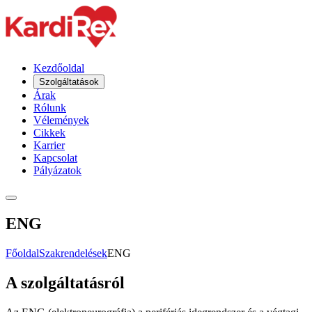
Kezdőoldal
Szolgáltatások
Árak
Rólunk
Vélemények
Cikkek
Karrier
Kapcsolat
Pályázatok
ENG
Főoldal
Szakrendelések
ENG
A szolgáltatásról