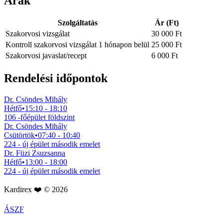
Árak
Szolgáltatás
Ár (Ft)
Szakorvosi vizsgálat
30 000 Ft
Kontroll szakorvosi vizsgálat 1 hónapon belül
25 000 Ft
Szakorvosi javaslat/recept
6 000 Ft
Rendelési időpontok
Dr. Csöndes Mihály
Hétfő
•
15:10 - 18:10
106 -főépület földszint
Dr. Csöndes Mihály
Csütörtök
•
07:40 - 10:40
224 - új épület második emelet
Dr. Füzi Zsuzsanna
Hétfő
•
13:00 - 18:00
224 - új épület második emelet
Kardirex ❤️ © 2026
ÁSZF