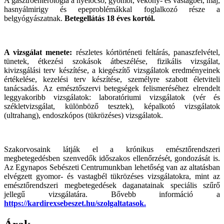
A gasztroenterológia a nyelőcső, gyomor, vékony- és vastagbél, máj,
hasnyálmirigy és epeproblémákkal foglalkozó része a
belgyógyászatnak.
Betegellátás 18 éves kortól.
A vizsgálat menete:
részletes kórtörténeti feltárás, panaszfelvétel,
tünetek, étkezési szokások átbeszélése, fizikális vizsgálat,
kivizsgálási terv készítése, a kiegészítő vizsgálatok eredményeinek
értékelése, kezelési terv készítése, személyre szabott életviteli
tanácsadás. Az emésztőszervi betegségek felismeréséhez elrendelt
leggyakoribb vizsgálatok: laboratóriumi vizsgálatok (vér és
székletvizsgálat, különböző tesztek), képalkotó vizsgálatok
(ultrahang), endoszkópos (tükrözéses) vizsgálatok.
Szakorvosaink látják el a krónikus emésztőrendszeri
megbetegedésben szenvedők időszakos ellenőrzését, gondozását is.
Az Egynapos Sebészeti Centrumunkban lehetőség van az altatásban
elvégzett gyomor- és vastagbél tükrözéses vizsgálatokra, mint az
emésztőrendszeri megbetegedések daganatainak speciális szűrő
jellegű vizsgálatára. Bővebb információ a
https://kardirexsebeszet.hu/szolgaltatasok.