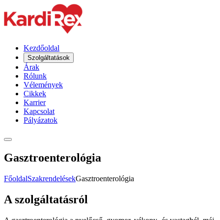
Kezdőoldal
Szolgáltatások
Árak
Rólunk
Vélemények
Cikkek
Karrier
Kapcsolat
Pályázatok
Gasztroenterológia
Főoldal
Szakrendelések
Gasztroenterológia
A szolgáltatásról