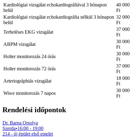
Kardiológiai vizsgálat echokardiográfiával 3 hónapon
40 000
belül
Ft
Kardiológiai vizsgálat echokardiográfia nélkül 3 hónapon
32 000
belül
Ft
37 000
Terheléses EKG vizsgálat
Ft
30 000
ABPM vizsgálat
Ft
30 000
Holter monitorozás 24 órás
Ft
37 000
Holter monitorozás 72 órás
Ft
18 000
Arteriográphiás vizsgálat
Ft
30 000
Wiwe monitorozás 7 napos
Ft
Rendelési időpontok
Dr. Barna Orsolya
Szerda
•
16:00 - 19:00
214 - új épület első emelet