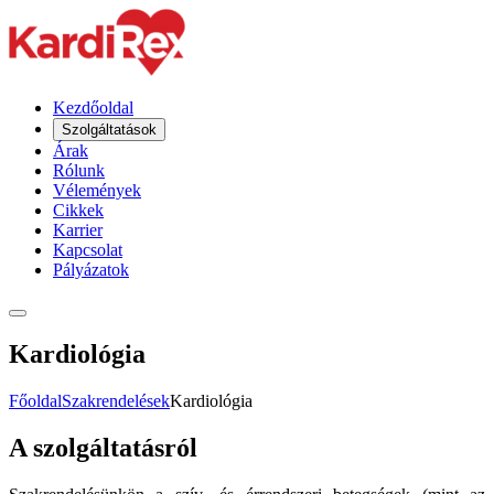
Kezdőoldal
Szolgáltatások
Árak
Rólunk
Vélemények
Cikkek
Karrier
Kapcsolat
Pályázatok
Kardiológia
Főoldal
Szakrendelések
Kardiológia
A szolgáltatásról