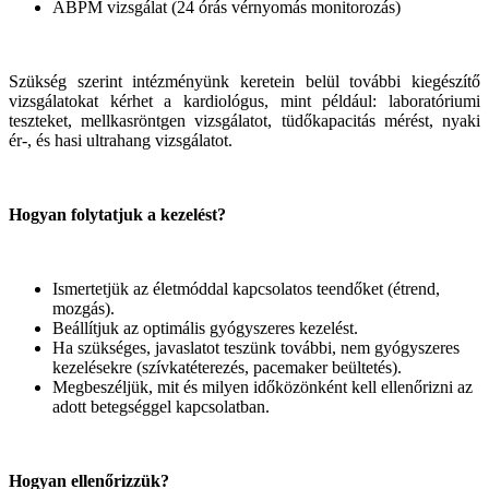
ABPM vizsgálat (24 órás vérnyomás monitorozás)
Szükség szerint intézményünk keretein belül további kiegészítő
vizsgálatokat kérhet a kardiológus, mint például: laboratóriumi
teszteket, mellkasröntgen vizsgálatot, tüdőkapacitás mérést, nyaki
ér-, és hasi ultrahang vizsgálatot.
Hogyan folytatjuk a kezelést?
Ismertetjük az életmóddal kapcsolatos teendőket (étrend,
mozgás).
Beállítjuk az optimális gyógyszeres kezelést.
Ha szükséges, javaslatot teszünk további, nem gyógyszeres
kezelésekre (szívkatéterezés, pacemaker beültetés).
Megbeszéljük, mit és milyen időközönként kell ellenőrizni az
adott betegséggel kapcsolatban.
Hogyan ellenőrizzük?