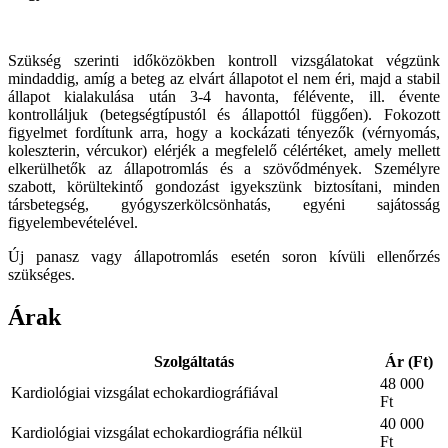
Szükség szerinti időközökben kontroll vizsgálatokat végzünk
mindaddig, amíg a beteg az elvárt állapotot el nem éri, majd a stabil
állapot kialakulása után 3-4 havonta, félévente, ill. évente
kontrolláljuk (betegségtípustól és állapottól függően). Fokozott
figyelmet fordítunk arra, hogy a kockázati tényezők (vérnyomás,
koleszterin, vércukor) elérjék a megfelelő célértéket, amely mellett
elkerülhetők az állapotromlás és a szövődmények. Személyre
szabott, körültekintő gondozást igyekszünk biztosítani, minden
társbetegség, gyógyszerkölcsönhatás, egyéni sajátosság
figyelembevételével.
Új panasz vagy állapotromlás esetén soron kívüli ellenőrzés
szükséges.
Árak
Szolgáltatás
Ár (Ft)
48 000
Kardiológiai vizsgálat echokardiográfiával
Ft
40 000
Kardiológiai vizsgálat echokardiográfia nélkül
Ft