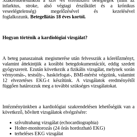
Szakrendelésünkön a szív -és érrendszeri betegségek (mint az
infarktus, stroke, alsó végtagi érszűkület és a krónikus
veseelégtelenség) megelőzésével és kezelésével
foglalkozunk.
Betegellátás 18 éves kortól.
Hogyan történik a kardiológiai vizsgálat?
A beteg panaszainak megismerése után felvesszük a kórelőzményt,
valamint áttekintjük a korábbi betegdokumentációt, eddig szedett
gyógyszereit. Ezután következik a fizikális vizsgálat, melynek során
vérnyomás-, testsúly-, haskörfogat-, BMI-mérést végzünk, valamint
12 elvezetéses EKG-t készítünk. A vizsgálatok eredményétől
függően határozzuk meg a további szükséges vizsgálatokat.
Intézményünkben a kardiológiai szakrendelésen lehetőségük van a
következő, bővített vizsgálatok elvégzésére:
szívultrahang vizsgálat (echocardiographia)
Holter-monitorozás (24 órás hordozható EKG)
terheléses EKG vizsgálat