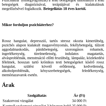
Pszichiátria (elmegyógyászat) a lelki betegségek tudománya a lelki
betegségek diagnózisával, terápiájával és kialakulásuk
megelőzésével foglalkozik.
Betegellátás 18 éves kortól.
Mikor forduljon pszichiáterhez?
Rossz hangulat, depresszió, tartós stressz okozta kimerültség,
pszichés alapon kialakult magasvérnyomás, fekélybetegség, túlzott
aggodalmaskodás, pánikbetegség, szorongásos rohamok,
ingerlékenység, türelmetlenség, indulatos magatartás,
alvásproblémák, menstruáció előtti feszültség, lámpaláz, közlekedési
félelmek, hosszan tartó krónikus testi betegségeket kísérő rossz
hangulat, szülést követő erőtlenség, kedvetlenség,
alkoholproblémák, kényszerbetegségek, feledékenység,
memóriazavarok esetén.
Árak
Szolgáltatás
Ár (Ft)
Szakorvosi vizsgálat
34 000 Ft
Kontroll szakorvosi vizsgálat 3 hónapon belül
25 000 Ft