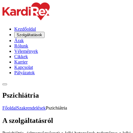
Kezdőoldal
Szolgáltatások
Árak
Rólunk
Vélemények
Cikkek
Karrier
Kapcsolat
Pályázatok
Pszichiátria
Főoldal
Szakrendelések
Pszichiátria
A szolgáltatásról