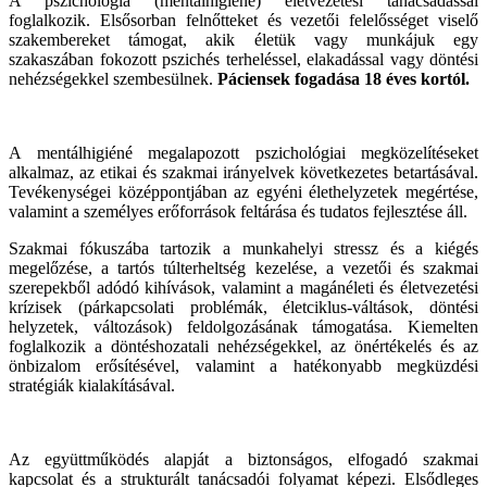
A pszichológia (mentálhigiéné) életvezetési tanácsadással
foglalkozik. Elsősorban felnőtteket és vezetői felelősséget viselő
szakembereket támogat, akik életük vagy munkájuk egy
szakaszában fokozott pszichés terheléssel, elakadással vagy döntési
nehézségekkel szembesülnek.
Páciensek fogadása 18 éves kortól.
A mentálhigiéné megalapozott pszichológiai megközelítéseket
alkalmaz, az etikai és szakmai irányelvek következetes betartásával.
Tevékenységei középpontjában az egyéni élethelyzetek megértése,
valamint a személyes erőforrások feltárása és tudatos fejlesztése áll.
Szakmai fókuszába tartozik a munkahelyi stressz és a kiégés
megelőzése, a tartós túlterheltség kezelése, a vezetői és szakmai
szerepekből adódó kihívások, valamint a magánéleti és életvezetési
krízisek (párkapcsolati problémák, életciklus-váltások, döntési
helyzetek, változások) feldolgozásának támogatása. Kiemelten
foglalkozik a döntéshozatali nehézségekkel, az önértékelés és az
önbizalom erősítésével, valamint a hatékonyabb megküzdési
stratégiák kialakításával.
Az együttműködés alapját a biztonságos, elfogadó szakmai
kapcsolat és a strukturált tanácsadói folyamat képezi. Elsődleges