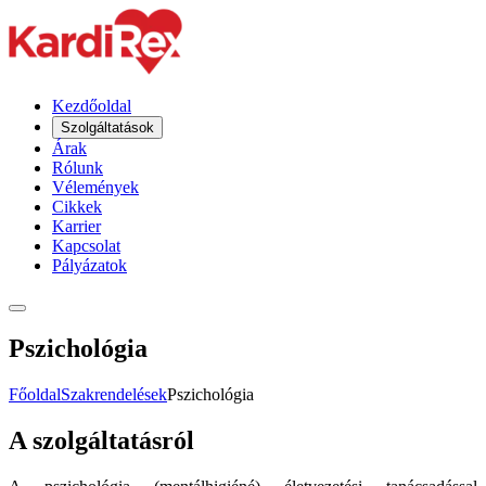
Kezdőoldal
Szolgáltatások
Árak
Rólunk
Vélemények
Cikkek
Karrier
Kapcsolat
Pályázatok
Pszichológia
Főoldal
Szakrendelések
Pszichológia
A szolgáltatásról